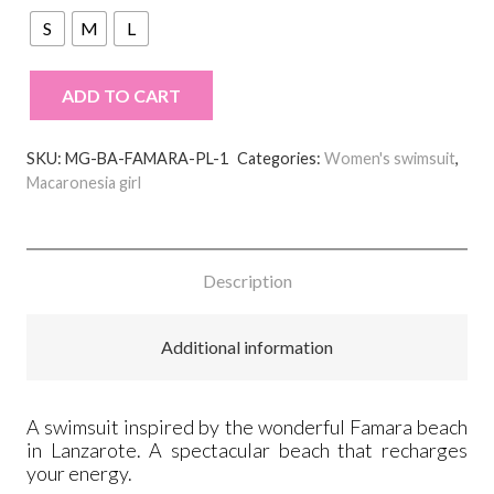
S
M
L
ADD TO CART
Bañador
Famara
SKU:
MG-BA-FAMARA-PL-1
Categories:
Women's swimsuit
,
palmeras
Macaronesia girl
quantity
Description
Additional information
A swimsuit inspired by the wonderful Famara beach
in Lanzarote. A spectacular beach that recharges
your energy.