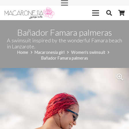
Bañador Famara palmeras
A swimsuit inspired by the wonderful Famara beach
in Lanzarote.
Home
Macaronesia girl
Women's swimsuit
Bañador Famara palmeras