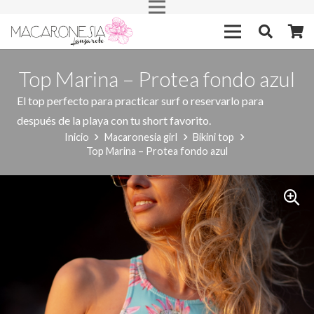
Top Marina – Protea fondo azul
El top perfecto para practicar surf o reservarlo para
después de la playa con tu short favorito.
Inicio
Macaronesia girl
Bikini top
Top Marina – Protea fondo azul