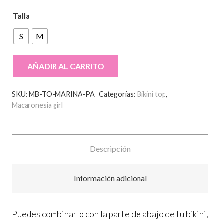
Talla
S
M
AÑADIR AL CARRITO
Top
Marina
SKU:
MB-TO-MARINA-PA
Categorías:
Bikini top
,
-
Macaronesia girl
Protea
fondo
azul
Descripción
cantidad
Información adicional
Puedes combinarlo con la parte de abajo de tu bikini,