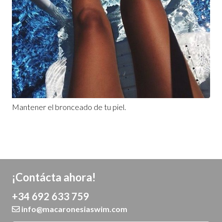
Mantener el bronceado de tu piel.
¡Contácta ahora!
+34 692 633 759
info@macaronesiaswim.com