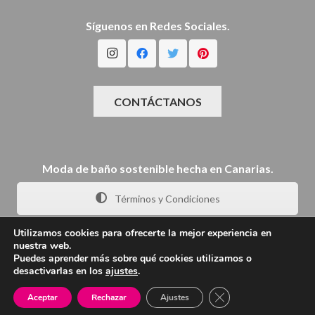
Síguenos en Redes Sociales.
CONTÁCTANOS
Moda de baño sostenible hecha en Canarias.
Términos y Condiciones
Utilizamos cookies para ofrecerte la mejor experiencia en
nuestra web.
Puedes aprender más sobre qué cookies utilizamos o
desactivarlas en los
ajustes
.
Copyright © 2025 By Macaronesia
– Todos los
derechos reservados.
Cerrar el banner de 
Aceptar
Rechazar
Ajustes